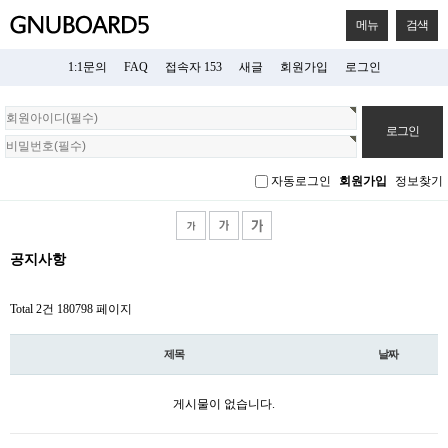
메뉴
검색
1:1문의
FAQ
접속자 153
새글
회원가입
로그인
회
원
로
그
자동로그인
회원가입
정보찾기
인
공지사항
Total 2건
180798 페이지
제목
날짜
게시물이 없습니다.