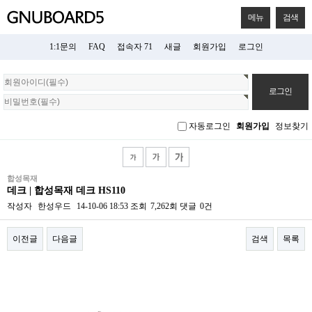
메뉴
검색
1:1문의
FAQ
접속자 71
새글
회원가입
로그인
회
원
로
그
자동로그인
회원가입
정보찾기
인
합성목재
데크 | 합성목재 데크 HS110
작성자
한성우드
14-10-06 18:53
조회
7,262회
댓글
0건
이전글
다음글
검색
목록
본문