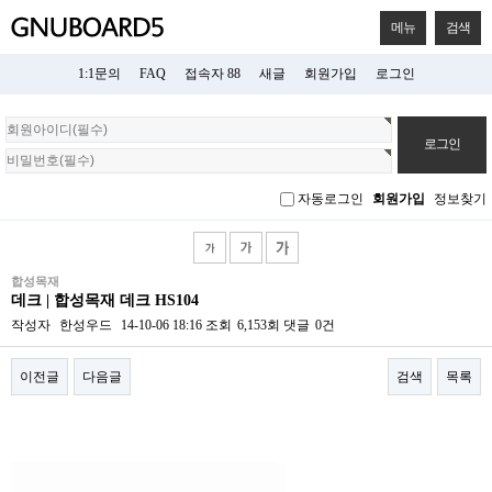
메뉴
검색
1:1문의
FAQ
접속자 88
새글
회원가입
로그인
회
원
로
그
자동로그인
회원가입
정보찾기
인
합성목재
데크 | 합성목재 데크 HS104
작성자
한성우드
14-10-06 18:16
조회
6,153회
댓글
0건
이전글
다음글
검색
목록
본문