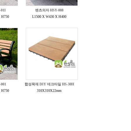
011
벤츠의자 HSY-008
 H750
L1500 X W430 X H400
001
합성목재 DIY 데크타일 HS-30H
 H750
310X310X22mm