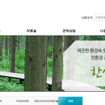
상품검색
개
자료실
견적상담
시
재
기타(부자재)
벤츠의자/피크닉테이블
전체