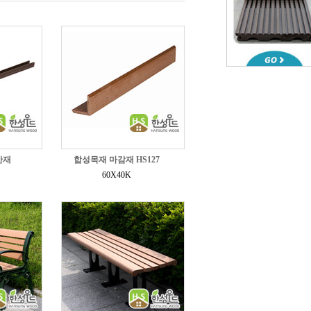
간재
합성목재 마감재 HS127
60X40K