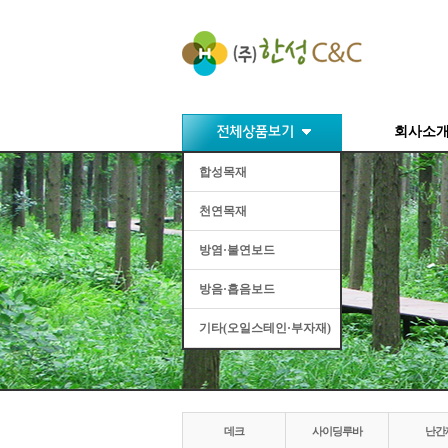
회사소
합성목재
천연목재
방염·불연보드
방음·흡음보드
기타(오일스테인·부자재)
데크
사이딩루바
난간